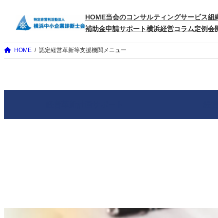
内
HOME
当会のコンサルティングサービス
組
容
補助金申請サポート
横浜経営コラム
定例会
を
ス
HOME
認定経営革新等支援機関メニュー
キ
ッ
プ
経営革新計画サポート
経