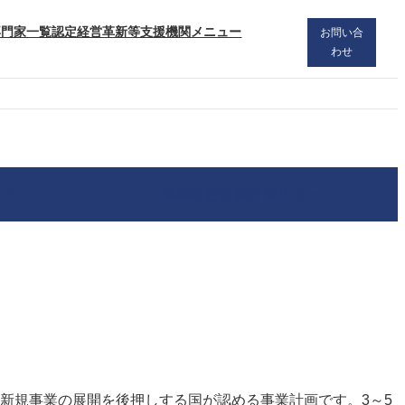
専門家一覧
認定経営革新等支援機関メニュー
お問い合
わせ
ート
早期経営改善計画サポート
新規事業の展開を後押しする国が認める事業計画です。3～5