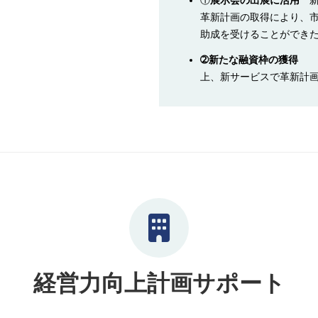
①
展示会の出展に活用
新
革新計画の取得により、市
助成を受けることができ
➁新たな融資枠の獲得
新
上、新サービスで革新計
経営力向上計画サポート