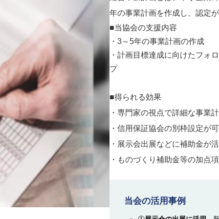
年の事業計画を作成し、認定が
■当協会の支援内容
・3～5年の事業計画の作成
・計画目標達成に向けたフォロ
■得られる効果
・専門家の視点で詳細な事業計
・信用保証協会の別枠設定が可
・展示会出展などに補助金が活
・ものづくり補助金等の加点項
当会の活用事例