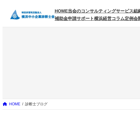
内
HOME
当会のコンサルティングサービス
組
容
補助金申請サポート
横浜経営コラム
定例会
を
ス
キ
ッ
プ
HOME
診断士ブログ