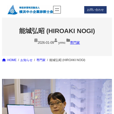
内
お問い合わせ
容
を
ス
キ
能城弘昭 (HIROAKI NOGI)
ッ
プ
2026-01-09
yrmc
専門家
HOME
お知らせ
専門家
能城弘昭 (HIROAKI NOGI)