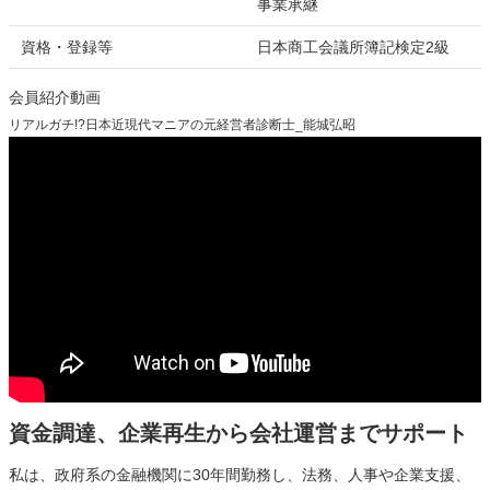
事業承継
資格・登録等
日本商工会議所簿記検定2級
会員紹介動画
リアルガチ!?日本近現代マニアの元経営者診断士_能城弘昭
資金調達、企業再生から会社運営までサポート
私は、政府系の金融機関に30年間勤務し、法務、人事や企業支援、