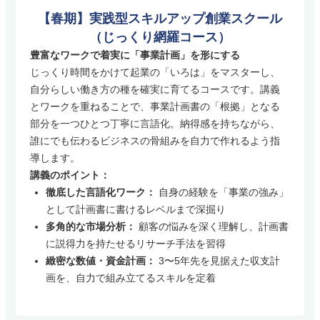
【春期】実践型スキルアップ創業スクール
（じっくり網羅コース）
豊富なワークで着実に「事業計画」を形にする
じっくり時間をかけて起業の「いろは」をマスターし、
自分らしい働き方の種を確実に育てるコースです。講義
とワークを重ねることで、事業計画書の「根拠」となる
部分を一つひとつ丁寧に言語化。納得感を持ちながら、
誰にでも伝わるビジネスの骨組みを自力で作れるよう指
導します。
講義のポイント：
徹底した言語化ワーク：
自身の経験を「事業の強み」
として計画書に書けるレベルまで深掘り
多角的な市場分析：
顧客の悩みを深く理解し、計画書
に説得力を持たせるリサーチ手法を習得
緻密な数値・資金計画：
3〜5年先を見据えた収支計
画を、自力で組み立てるスキルを定着