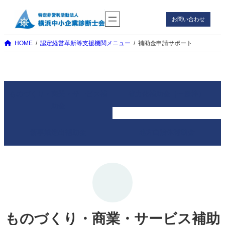
内
お問い合わせ
容
を
HOME
認定経営革新等支援機関メニュー
補助金申請サポート
ス
キ
ッ
プ
ものづくり・商業・サービス補
省力化補助金（一般枠）
助金
新事業進出補助金
地方自治体補助金
ものづくり・商業・サービス補助