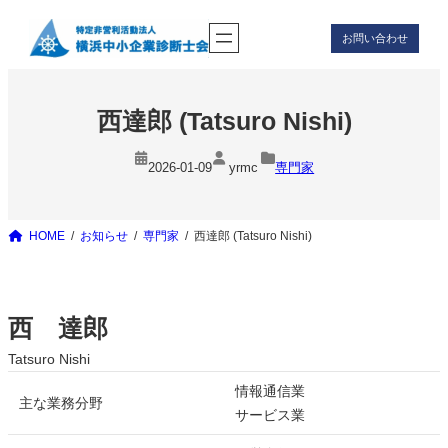
内
お問い合わせ
容
を
ス
キ
西達郎 (Tatsuro Nishi)
ッ
プ
2026-01-09
yrmc
専門家
HOME
お知らせ
専門家
西達郎 (Tatsuro Nishi)
西 達郎
Tatsuro Nishi
情報通信業
主な業務分野
サービス業