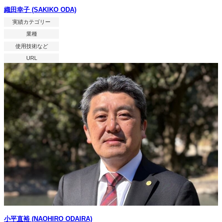
織田幸子 (SAKIKO ODA)
実績カテゴリー
業種
使用技術など
URL
小平直裕 (NAOHIRO ODAIRA)